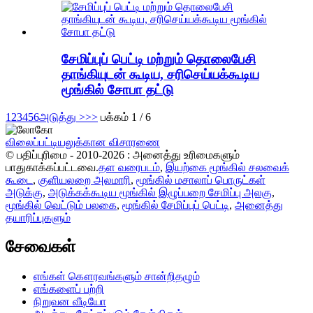
சேமிப்புப் பெட்டி மற்றும் தொலைபேசி
தாங்கியுடன் கூடிய, சரிசெய்யக்கூடிய
மூங்கில் சோபா தட்டு
1
2
3
4
5
6
அடுத்து >
>>
பக்கம் 1 / 6
விலைப்பட்டியலுக்கான விசாரணை
© பதிப்புரிமை - 2010-2026 : அனைத்து உரிமைகளும்
பாதுகாக்கப்பட்டவை.
தள வரைபடம்
,
இயற்கை மூங்கில் சலவைக்
கூடை
,
குளியலறை அலமாரி
,
மூங்கில் மசாலாப் பொருட்கள்
அடுக்கு
,
அடுக்கக்கூடிய மூங்கில் இழுப்பறை சேமிப்பு அலகு
,
மூங்கில் வெட்டும் பலகை
,
மூங்கில் சேமிப்புப் பெட்டி
,
அனைத்து
தயாரிப்புகளும்
சேவைகள்
எங்கள் கௌரவங்களும் சான்றிதழும்
எங்களைப் பற்றி
நிறுவன வீடியோ