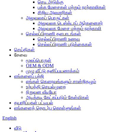
செடி அடுக்கு
பக்க மேசைகள் மற்றும் நாற்காலிகள்
சிறிய அலமாரிகள்
அலுவலகப் பொருட்கள்
அலுவலக டெஸ்க்டாப் ஆர்கனைசர்
அலுவலக மேசை மற்றும் நாற்காலி
செல்லப்பிராணி தளபாடங்கள்
செல்லப்பிராணி உணவு
செல்லப்பிராணி படுக்கைகள்
செய்திகள்
சேவை
மூலப்பொருள்
OEM & ODM
முழு வீட்டு தனிப்பயனாக்கம்
எங்களைப் பற்றி
எங்கள் கௌரவங்களும் சான்றிதழும்
உற்பத்தி செயல்முறை
நிறுவன வீடியோ
அடிக்கடி கேட்கப்படும் கேள்விகள்
தயாரிப்புகள் பட்டியல்
எங்களைத் தொடர்பு கொள்ளுங்கள்
English
வீடு