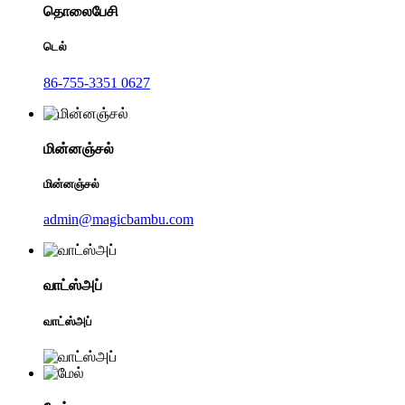
தொலைபேசி
டெல்
86-755-3351 0627
மின்னஞ்சல்
மின்னஞ்சல்
admin@magicbambu.com
வாட்ஸ்அப்
வாட்ஸ்அப்