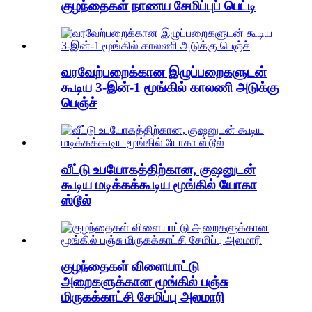
குழந்தைகள் நாணய சேமிப்புப் பெட்டி
வரவேற்பறைக்கான இழுப்பறைகளுடன்
கூடிய 3-இன்-1 மூங்கில் காலணி அடுக்கு
பெஞ்ச்
வீட்டு உபயோகத்திற்கான, குஷனுடன்
கூடிய மடிக்கக்கூடிய மூங்கில் யோகா
ஸ்டூல்
குழந்தைகள் விளையாட்டு
அறைகளுக்கான மூங்கில் பஞ்சு
மிருகக்காட்சி சேமிப்பு அலமாரி