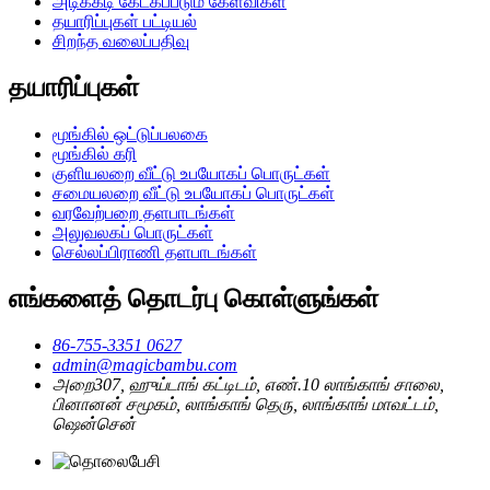
அடிக்கடி கேட்கப்படும் கேள்விகள்
தயாரிப்புகள் பட்டியல்
சிறந்த வலைப்பதிவு
தயாரிப்புகள்
மூங்கில் ஒட்டுப்பலகை
மூங்கில் கரி
குளியலறை வீட்டு உபயோகப் பொருட்கள்
சமையலறை வீட்டு உபயோகப் பொருட்கள்
வரவேற்பறை தளபாடங்கள்
அலுவலகப் பொருட்கள்
செல்லப்பிராணி தளபாடங்கள்
எங்களைத் தொடர்பு கொள்ளுங்கள்
86-755-3351 0627
admin@magicbambu.com
அறை307, ஹுய்டாங் கட்டிடம், எண்.10 லாங்காங் சாலை,
பினானன் சமூகம், லாங்காங் தெரு, லாங்காங் மாவட்டம்,
ஷென்சென்